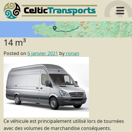
Aller
au
contenu
14 m³
Posted on
6 janvier 2021
by
ronan
Ce véhicule est principalement utilisé lors de tournées
avec des volumes de marchandise conséquents.